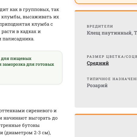
дит как в групповых, так
ь клумбы, высаживать их
 приподнятая клумба с
ВРЕДИТЕЛИ
расти в кадках и
Клещ паутинный
,
Т
и палисадника.
РАЗМЕР ЦВЕТКА/СОЦ
а для пищевых
Средний
я заморозка для готовых
ТИПИЧНОЕ НАЗНАЧЕН
Розарий
 оттенками сиреневого и
ни начинают выгорать до
остренные бутоны
 (диаметром 2-3 см),