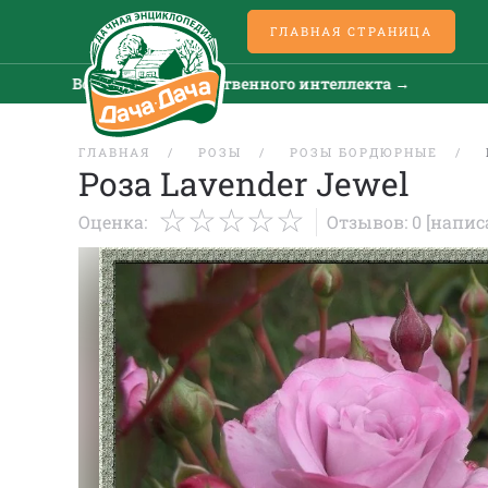
ГЛАВНАЯ СТРАНИЦА
Все новости искусственного интеллекта →
ГЛАВНАЯ
РОЗЫ
РОЗЫ БОРДЮРНЫЕ
Роза Lavender Jewel
Оценка:
Отзывов: 0
[напис