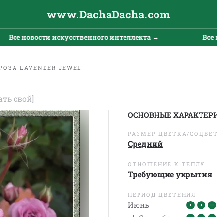
www.DachaDacha.com
Все новости искусственного интеллекта →
Все но
РОЗА LAVENDER JEWEL
ать свой]
ОСНОВНЫЕ ХАРАКТЕР
РАЗМЕР ЦВЕТКА/СОЦВЕ
Средний
ОТНОШЕНИЕ К ТЕПЛУ
Требующие укрытия
ПЕРИОД ЦВЕТЕНИЯ
Июнь