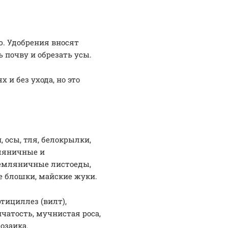
ю. Удобрения вносят
ь почву и обрезать усы.
 и без ухода, но это
 осы, тля, белокрылки,
ляничные и
земляничные листоеды,
е блошки, майские жуки.
ртициллез (вилт),
пчатость, мучнистая роса,
озаика.