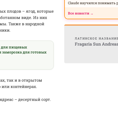
Claude научился понимать 
х плодов – ягод, которые
Все новости →
аботанном виде. Из них
емы. Также в народной
ники.
ЛАТИНСКОЕ НАЗВАНИ
Fragaria Sun Andrea
а для пищевых
я заморозка для готовых
х, так и в открытом
 или контейнерах.
дреас – десертный сорт.