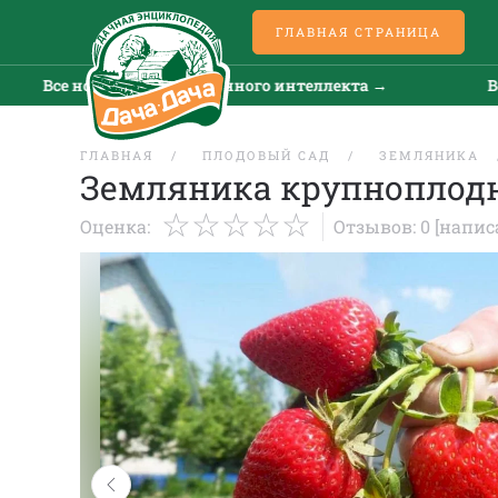
ГЛАВНАЯ СТРАНИЦА
се новости искусственного интеллекта →
Все нов
ГЛАВНАЯ
ПЛОДОВЫЙ САД
ЗЕМЛЯНИКА
Земляника крупноплодн
Оценка:
Отзывов: 0
[напис