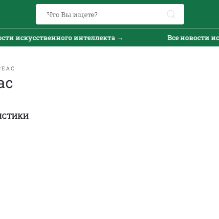
скусственного интеллекта →
Все новости искусст
РЕАС
ас
ИСТИКИ