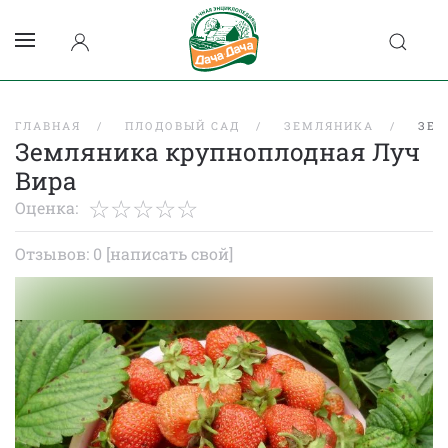
ГЛАВНАЯ
ПЛОДОВЫЙ САД
ЗЕМЛЯНИКА
ЗЕМ
Земляника крупноплодная Луч
Вира
Оценка:
Отзывов: 0
[написать свой]