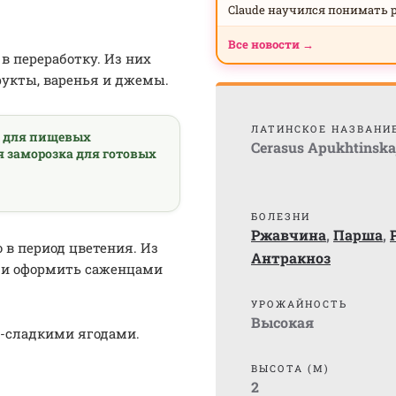
Claude научился понимать 
Все новости →
в переработку. Из них
рукты, варенья и джемы.
ЛАТИНСКОЕ НАЗВАНИ
а для пищевых
Cerasus Apukhtinska
я заморозка для готовых
БОЛЕЗНИ
Ржавчина
,
Парша
,
 в период цветения. Из
Антракноз
ли оформить саженцами
УРОЖАЙНОСТЬ
Высокая
о-сладкими ягодами.
ВЫСОТА (М)
2