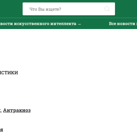
искусственного интеллекта →
Все новости искусс
ИСТИКИ
к
,
Антракноз
ая