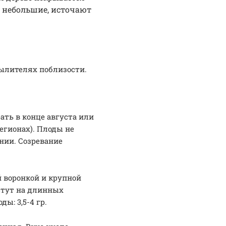
, небольшие, источают
пылителях поблизости.
ать в конце августа или
егионах). Плоды не
нии. Созревание
 воронкой и крупной
астут на длинных
ы: 3,5-4 гр.