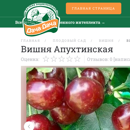
ГЛАВНАЯ СТРАНИЦА
Все новости искусственного интеллекта →
Все но
ГЛАВНАЯ
ПЛОДОВЫЙ САД
ВИШНЯ
В
Вишня Апухтинская
Оценка:
Отзывов: 0
[напис