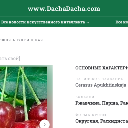
www.DachaDacha.com
вости искусственного интеллекта →
Все новости 
ИШНЯ АПУХТИНСКАЯ
ать свой]
ОСНОВНЫЕ ХАРАКТЕР
ЛАТИНСКОЕ НАЗВАНИЕ
Cerasus Apukhtinskaja
БОЛЕЗНИ
Ржавчина
,
Парша
,
Ра
ФОРМА КРОНЫ
Округлая
,
Раскидист