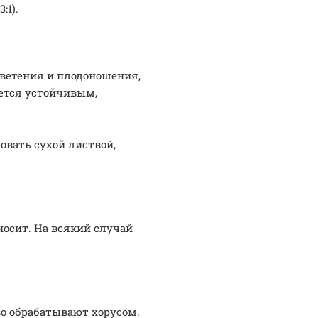
:1).
цветения и плодоношения,
ается устойчивым,
овать сухой листвой,
носит. На всякий случай
во обрабатывают хорусом.