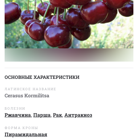
ОСНОВНЫЕ ХАРАКТЕРИСТИКИ
ЛАТИНСКОЕ НАЗВАНИЕ
Cerasus Kormilitsa
БОЛЕЗНИ
Ржавчина
,
Парша
,
Рак
,
Антракноз
ФОРМА КРОНЫ
Пирамидальная