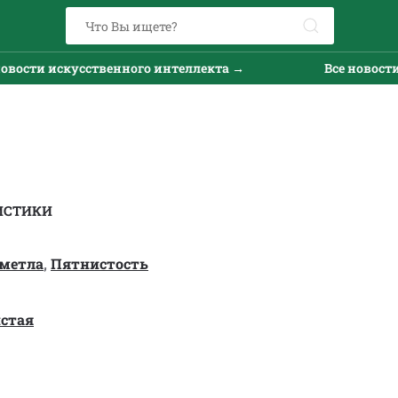
ти искусственного интеллекта →
Все новости иск
ИСТИКИ
метла
,
Пятнистость
стая