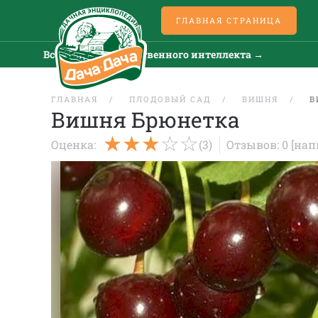
ГЛАВНАЯ СТРАНИЦА
Все новости искусственного интеллекта →
Все
ГЛАВНАЯ
ПЛОДОВЫЙ САД
ВИШНЯ
В
Вишня Брюнетка
Оценка:
(3)
Отзывов: 0
[нап