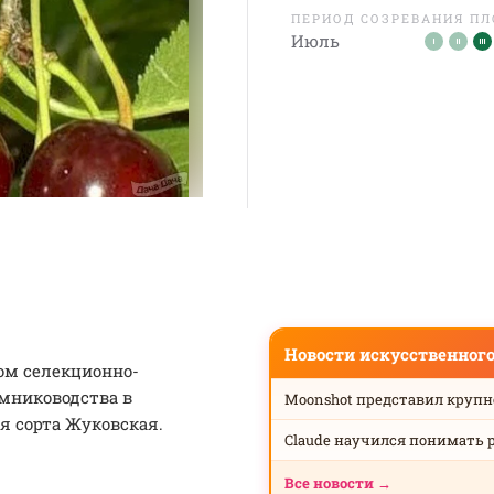
ПЕРИОД СОЗРЕВАНИЯ П
Июль
Новости искусственног
ом селекционно-
омниководства в
Moonshot представил круп
я сорта Жуковская.
Claude научился понимать 
Все новости →