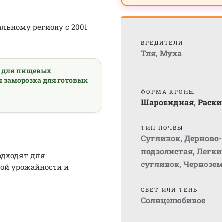
альному региону с 2001
ВРЕДИТЕЛИ
Тля
,
Муха
а для пищевых
я заморозка для готовых
ФОРМА КРОНЫ
Шаровидная
,
Раски
ТИП ПОЧВЫ
Суглинок
,
Дерново-
подзолистая
,
Легки
одходят для
суглинок
,
Чернозе
ой урожайности и
СВЕТ ИЛИ ТЕНЬ
Солнцелюбивое