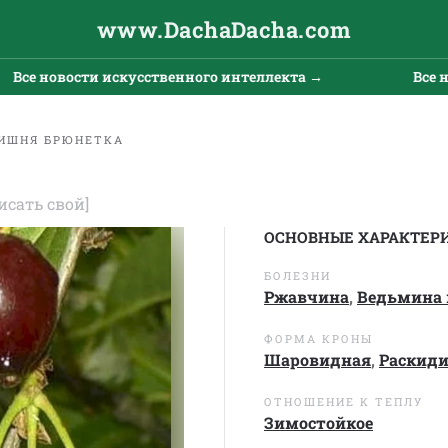
www.DachaDacha.com
 новости искусственного интеллекта →
Все новос
ИШНЯ БРЮНЕТКА
исать свой]
ОСНОВНЫЕ ХАРАКТЕР
БОЛЕЗНИ
Ржавчина
,
Ведьмина 
ФОРМА КРОНЫ
Шаровидная
,
Раскиди
ОТНОШЕНИЕ К ТЕПЛУ
Зимостойкое