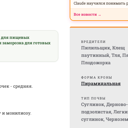
Claude научился понимать 
Все новости →
а для пищевых
ВРЕДИТЕЛИ
я заморозка для готовых
Пилильщик
,
Клещ
паутинный
,
Тля
,
П
Плодожорка
ФОРМА КРОНЫ
Пирамидальная
очек - средняя.
ТИП ПОЧВЫ
Суглинок
,
Дерново-
подзолистая
,
Легки
у и монилиозу.
суглинок
,
Чернозе