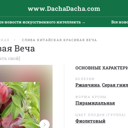
www.DachaDacha.com
вости искусственного интеллекта →
Все новости 
СКАЯ
СЛИВА КИТАЙСКАЯ КРАСИВАЯ ВЕЧА
вая Веча
ать свой]
ОСНОВНЫЕ ХАРАКТЕР
БОЛЕЗНИ
Ржавчина
,
Серая гни
ФОРМА КРОНЫ
Пирамидальная
ЦВЕТ ПЛОДОВ (ГРУППА)
Фиолетовый