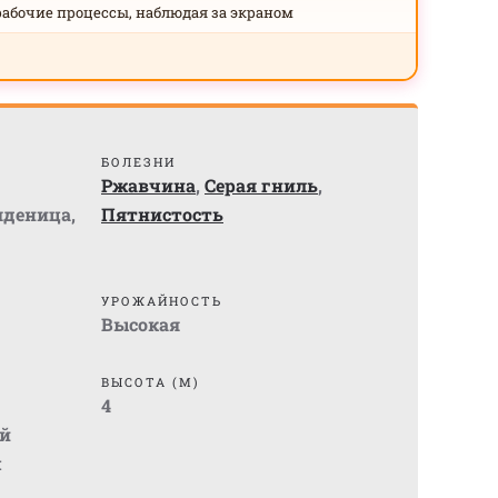
рабочие процессы, наблюдая за экраном
БОЛЕЗНИ
Ржавчина
,
Серая гниль
,
яденица
,
Пятнистость
УРОЖАЙНОСТЬ
Высокая
ВЫСОТА (М)
4
й
м