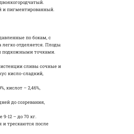
 двоякогородчатый.
й и пигментированный.
давленные по бокам, с
а легко отделяется. Плоды
и подкожными точками.
систенции сливы сочные и
кус кисло-сладкий,
%, кислот – 2,46%,
дней до созревания,
 9-12 – до 70 кг.
я и трескаются после