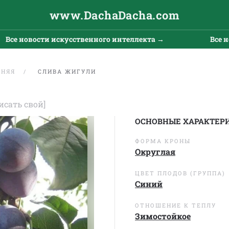
www.DachaDacha.com
новости искусственного интеллекта →
Все новост
ШНЯЯ
СЛИВА ЖИГУЛИ
исать свой]
ОСНОВНЫЕ ХАРАКТЕР
ФОРМА КРОНЫ
Округлая
ЦВЕТ ПЛОДОВ (ГРУППА)
Синий
ОТНОШЕНИЕ К ТЕПЛУ
Зимостойкое