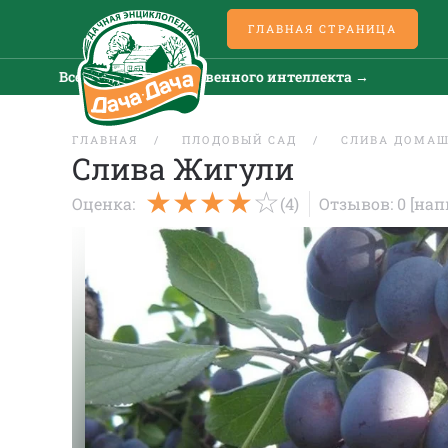
ГЛАВНАЯ СТРАНИЦА
Все новости искусственного интеллекта →
Все 
ГЛАВНАЯ
ПЛОДОВЫЙ САД
СЛИВА ДОМА
Слива Жигули
Оценка:
(4)
Отзывов: 0
[нап