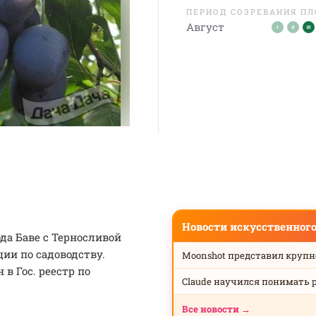
ПЕРИОД СОЗРЕВАНИЯ П
Август
Новости искусственног
да Баве с Терносливой
ии по садоводству.
Moonshot представил круп
н в Гос. реестр по
Claude научился понимать 
Все новости →