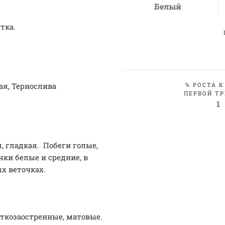
Белый
етка.
ая, Тернослива
% РОСТА К
ПЕРВОЙ ТР
1
, гладкая. Побеги голые,
ки белые и средние, в
х веточках.
откозаостренные, матовые.