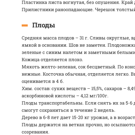
Пластинка листа вогнутая, без опушения. Край
Прилистники раноопадающие. Черешок толсты
Плоды
Средняя масса плодов – 31 г. Сливы округлые, в
ямкой в основании. Шов не заметен. Плодоножк
зеленые с синим налетом и заметными белым
Кожица отделяется плохо.
Мякоть желто-зеленая, сок бесцветный. По кон
нежные. Косточка обычная, отделяется легко. В
оценивается в 4 б.
Хим. состав: сухих веществ – 15,5%, сахаров – 8,49
аскорбиновой кислоты – 4,12 мг/100г.
Плоды транспортабельны. Если снять их за 5-6 
смогут сохраниться в течение 2 недель.
Дерево в 6-8 лет дает 15-20 кг урожая, а в возрасте
Плоды держатся на ветках прочно, но осыпаютс
созревания.