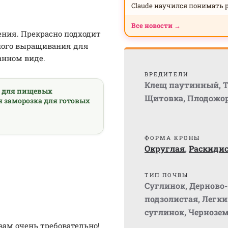
Claude научился понимать 
Все новости →
ения. Прекрасно подходит
ного выращивания для
анном виде.
ВРЕДИТЕЛИ
Клещ паутинный
,
Т
а для пищевых
Щитовка
,
Плодожо
я заморозка для готовых
ФОРМА КРОНЫ
Округлая
,
Раскиди
ТИП ПОЧВЫ
Суглинок
,
Дерново-
подзолистая
,
Легки
суглинок
,
Чернозе
вам очень требовательно!