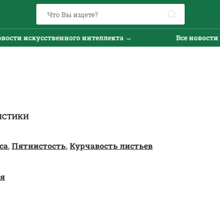
и искусственного интеллекта →
Все новости иску
ИСТИКИ
са
,
Пятнистость
,
Курчавость листьев
ая