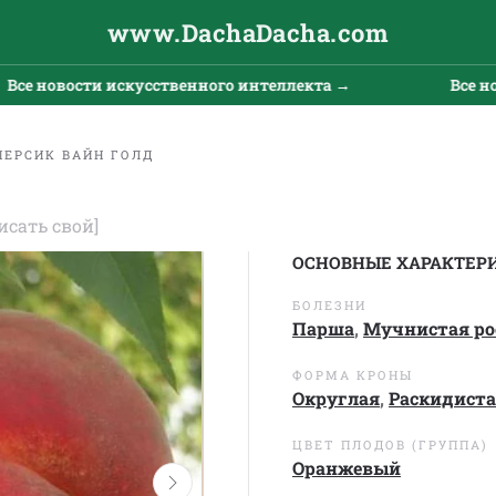
www.DachaDacha.com
новости искусственного интеллекта →
Все новост
ПЕРСИК ВАЙН ГОЛД
исать свой]
ОСНОВНЫЕ ХАРАКТЕР
БОЛЕЗНИ
Парша
,
Мучнистая ро
ФОРМА КРОНЫ
Округлая
,
Раскидист
ЦВЕТ ПЛОДОВ (ГРУППА)
Оранжевый