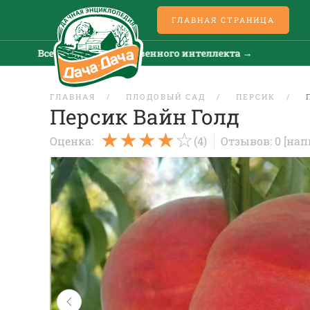
ГЛАВНАЯ СТРАНИЦА
Все новости искусственного интеллекта →
Все 
ГЛАВНАЯ
ПЛОДОВЫЙ САД
ПЕРСИК
Персик Вайн Голд
Оценка:
(4)
Отзывов: 0
[нап