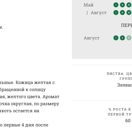
Май
|
Август
ПЕР
м.
Август
ЛИСТВА: Ц
ГРУП
льные. Кожица желтая с
Зеле
бращенной к солнцу
ая, желтого цвета. Аромат
очка округлая, по размеру
% РОСТА К
якоть остается на
ПЕРВОЙ ТР
60
о первые 4 дня после