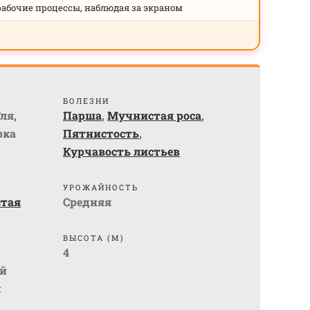
рабочие процессы, наблюдая за экраном
БОЛЕЗНИ
ля
,
Парша
,
Мучнистая роса
,
рка
Пятнистость
,
Курчавость листьев
УРОЖАЙНОСТЬ
стая
Средняя
ВЫСОТА (М)
4
й
м