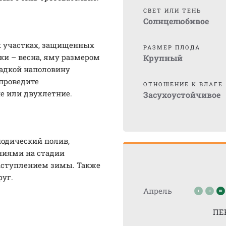
СВЕТ ИЛИ ТЕНЬ
Солнцелюбивое
х участках, защищенных
РАЗМЕР ПЛОДА
ки – весна, яму размером
Крупный
садкой наполовину
 проведите
ОТНОШЕНИЕ К ВЛАГЕ
е или двухлетние.
Засухоустойчивое
иодический полив,
иями на стадии
аступлением зимы. Также
уг.
Апрель
ПЕ