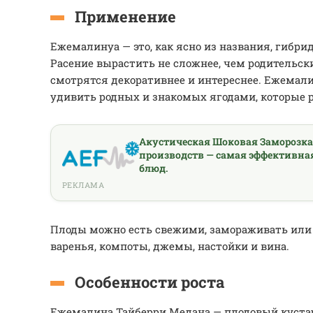
Применение
Ежемалинуа — это, как ясно из названия, гибр
Расение вырастить не сложнее, чем родительск
смотрятся декоративнее и интереснее. Ежемали
удивить родных и знакомых ягодами, которые р
Акустическая Шоковая Заморозк
производств — самая эффективна
блюд.
РЕКЛАМА
Плоды можно есть свежими, замораживать или
варенья, компоты, джемы, настойки и вина.
Особенности роста
Ежемалина Тайберри Медана — плодовый кустар