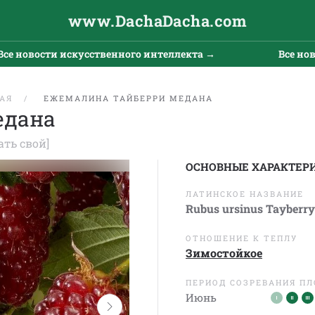
www.DachaDacha.com
сти искусственного интеллекта →
Все новости ис
АЯ
ЕЖЕМАЛИНА ТАЙБЕРРИ МЕДАНА
едана
ать свой]
ОСНОВНЫЕ ХАРАКТЕР
ЛАТИНСКОЕ НАЗВАНИЕ
Rubus ursinus Tayberr
ОТНОШЕНИЕ К ТЕПЛУ
Зимостойкое
ПЕРИОД СОЗРЕВАНИЯ П
Июнь