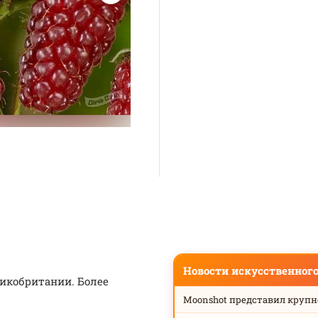
Новости искусственног
ликобритании. Более
Moonshot представил круп