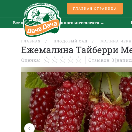
ГЛАВНАЯ СТРАНИЦА
се новости искусственного интеллекта →
Все ново
ГЛАВНАЯ
ПЛОДОВЫЙ САД
МАЛИНА ЧЕРН
Ежемалина Тайберри М
Оценка:
Отзывов: 0
[напис