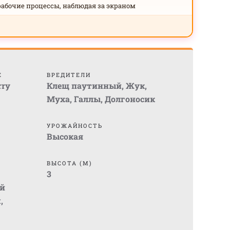
рабочие процессы, наблюдая за экраном
Е
ВРЕДИТЕЛИ
rry
Клещ паутинный
,
Жук
,
Муха
,
Галлы
,
Долгоносик
УРОЖАЙНОСТЬ
Высокая
ВЫСОТА (М)
3
й
м
,