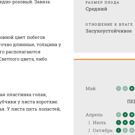
едно-розовый. Завязь
РАЗМЕР ПЛОДА
Средний
ОТНОШЕНИЕ К ВЛАГЕ
Засухоустойчивое
новной цвет побегов
точно длинные, толщина у
его располагаются
Светлого цвета, либо
Май
ая пластинка голая,
ПЕ
убчики у листа короткие.
я. У листа пять лопастей,
Апрель
|
Июль
|
Октябрь