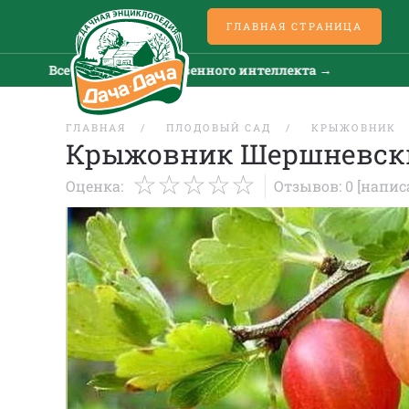
ГЛАВНАЯ СТРАНИЦА
Все новости искусственного интеллекта →
Все 
ГЛАВНАЯ
ПЛОДОВЫЙ САД
КРЫЖОВНИК
Крыжовник Шершневск
Оценка:
Отзывов: 0
[напис