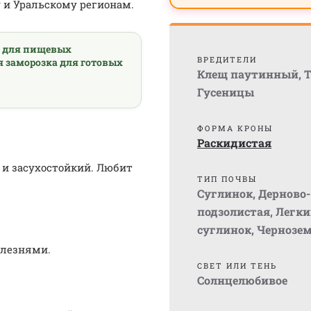
 и Уральскому регионам.
а для пищевых
ВРЕДИТЕЛИ
я заморозка для готовых
Клещ паутинный
,
Т
Гусеницы
ФОРМА КРОНЫ
Раскидистая
и засухостойкий. Любит
ТИП ПОЧВЫ
Суглинок
,
Дерново-
подзолистая
,
Легки
суглинок
,
Чернозе
олезнями.
СВЕТ ИЛИ ТЕНЬ
Солнцелюбивое