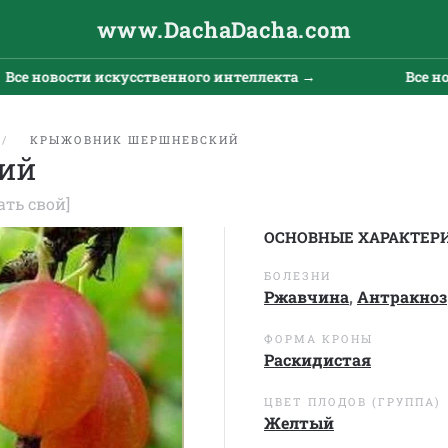
www.DachaDacha.com
новости искусственного интеллекта →
Все новост
КРЫЖОВНИК ШЕРШНЕВСКИЙ
ий
ать свой]
ОСНОВНЫЕ ХАРАКТЕР
БОЛЕЗНИ
Ржавчина
,
Антракноз
ФОРМА КРОНЫ
Раскидистая
ЦВЕТ ПЛОДОВ (ГРУППА)
Желтый