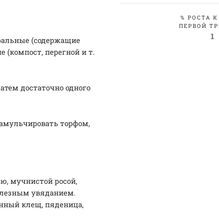
% РОСТА К
ПЕРВОЙ ТР
1
еральные (содержащие
е (компост, перегной и т.
затем достаточно одного
замульчировать торфом,
ю, мучнистой росой,
ллезным увяданием.
инный клещ, пяденица,