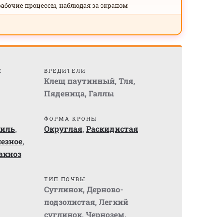
рабочие процессы, наблюдая за экраном
Е
ВРЕДИТЕЛИ
Клещ паутинный
,
Тля
,
Пяденица
,
Галлы
ФОРМА КРОНЫ
ниль
,
Округлая
,
Раскидистая
езное
,
акноз
ТИП ПОЧВЫ
Суглинок
,
Дерново-
подзолистая
,
Легкий
суглинок
,
Чернозем
,