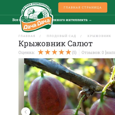
ГЛАВНАЯ СТРАНИЦА
Все новости искусственного интеллекта →
Все но
ГЛАВНАЯ
ПЛОДОВЫЙ САД
КРЫЖОВНИК
Крыжовник Салют
Оценка:
(5)
Отзывов: 0
[нап