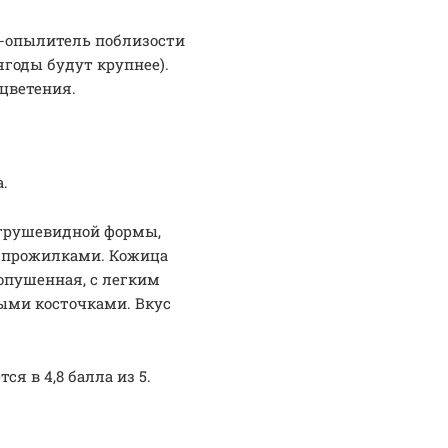
к-опылитель поблизости
ягоды будут крупнее).
цветения.
.
и грушевидной формы,
 прожилками. Кожица
опушенная, с легким
ыми косточками. Вкус
я в 4,8 балла из 5.