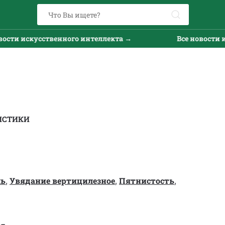
искусственного интеллекта →
Все новости искусс
ИСТИКИ
ль
,
Увядание вертицилезное
,
Пятнистость
,