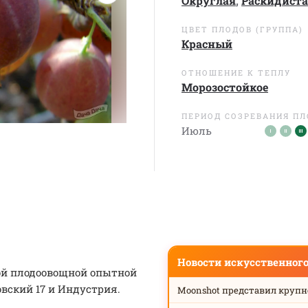
Округлая
,
Раскидист
ЦВЕТ ПЛОДОВ (ГРУППА)
Красный
ОТНОШЕНИЕ К ТЕПЛУ
Морозостойкое
ПЕРИОД СОЗРЕВАНИЯ П
Июль
Новости искусственног
ой плодоовощной опытной
вский 17 и Индустрия.
Moonshot представил круп