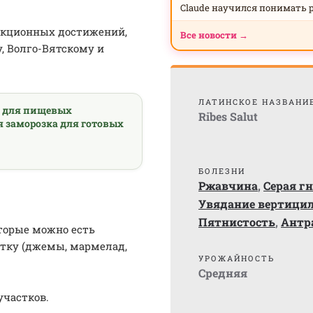
Claude научился понимать 
лекционных достижений,
Все новости →
, Волго-Вятскому и
ЛАТИНСКОЕ НАЗВАНИ
а для пищевых
Ribes Salut
я заморозка для готовых
БОЛЕЗНИ
Ржавчина
,
Серая г
Увядание вертицил
Пятнистость
,
Антр
торые можно есть
отку (джемы, мармелад,
УРОЖАЙНОСТЬ
Средняя
участков.