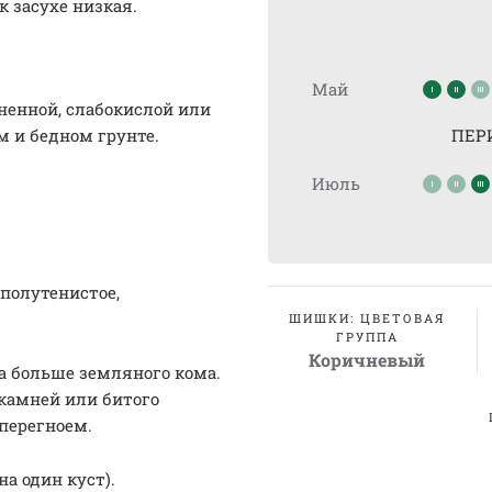
к засухе низкая.
Май
ненной, слабокислой или
м и бедном грунте.
ПЕР
Июль
полутенистое,
ШИШКИ: ЦВЕТОВАЯ
ГРУППА
Коричневый
за больше земляного кома.
камней или битого
 перегноем.
на один куст).