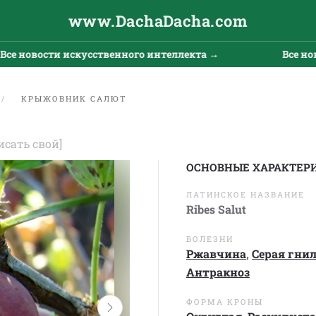
www.DachaDacha.com
вости искусственного интеллекта →
Все новости 
КРЫЖОВНИК САЛЮТ
исать свой]
ОСНОВНЫЕ ХАРАКТЕР
ЛАТИНСКОЕ НАЗВАНИЕ
Ribes Salut
БОЛЕЗНИ
Ржавчина
,
Серая гни
Антракноз
ФОРМА КРОНЫ