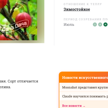
ОТНОШЕНИЕ К ТЕПЛУ
Зимостойкое
ПЕРИОД СОЗРЕВАНИЯ П
Июль
Новости искусственног
ния. Сорт отличается
елика.
Moonshot представил круп
Claude научился понимать 
Все новости →