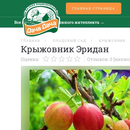
ГЛАВНАЯ СТРАНИЦА
Все новости искусственного интеллекта →
Все 
ГЛАВНАЯ
ПЛОДОВЫЙ САД
КРЫЖОВНИК
Крыжовник Эридан
Оценка:
Отзывов: 0
[напис