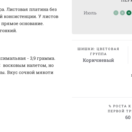
ра. Листовая платина без
Июль
й консистенции. У листов
 прямое основание.
тонкий.
ШИШКИ: ЦВЕТОВАЯ
ГРУППА
симальная - 3,9 грамма.
Коричневый
С восковым налетом, но
ны. Вкус сочной мякоти
% РОСТА К
ПЕРВОЙ ТР
60