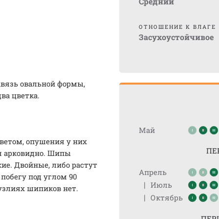
Средний
ОТНОШЕНИЕ К ВЛАГЕ
Засухоустойчивое
авязь овальной формы,
ва цветка.
Май
ветом, опушения у них
ПЕ
я арковидно. Шипы
кие. Двойные, либо растут
Апрель
 побегу под углом 90
|
Июль
оузлиях шипиков нет.
|
Октябрь
ПЕР