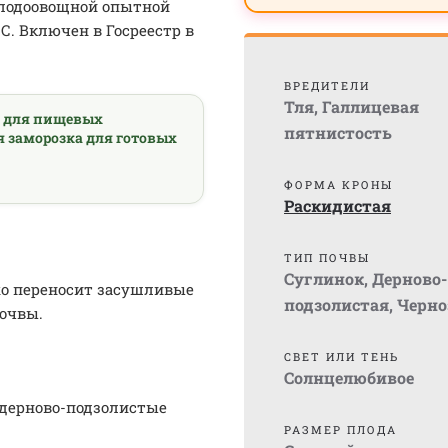
лодоовощной опытной
С. Включен в Госреестр в
ВРЕДИТЕЛИ
Тля
,
Галлицевая
а для пищевых
пятнистость
я заморозка для готовых
ФОРМА КРОНЫ
Раскидистая
ТИП ПОЧВЫ
Суглинок
,
Дерново-
хо переносит засушливые
подзолистая
,
Черно
почвы.
СВЕТ ИЛИ ТЕНЬ
Солнцелюбивое
 дерново-подзолистые
РАЗМЕР ПЛОДА