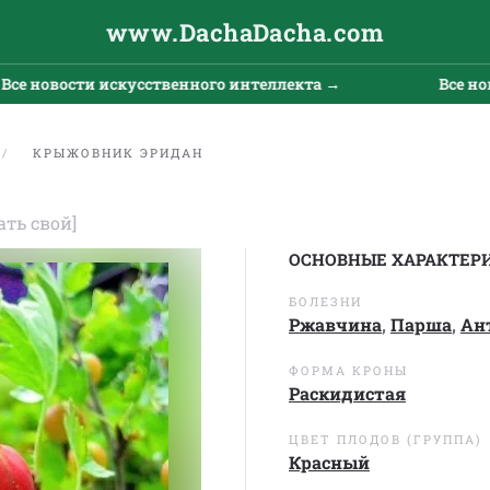
www.DachaDacha.com
новости искусственного интеллекта →
Все новост
КРЫЖОВНИК ЭРИДАН
ать свой]
ОСНОВНЫЕ ХАРАКТЕР
БОЛЕЗНИ
Ржавчина
,
Парша
,
Ан
ФОРМА КРОНЫ
Раскидистая
ЦВЕТ ПЛОДОВ (ГРУППА)
Красный