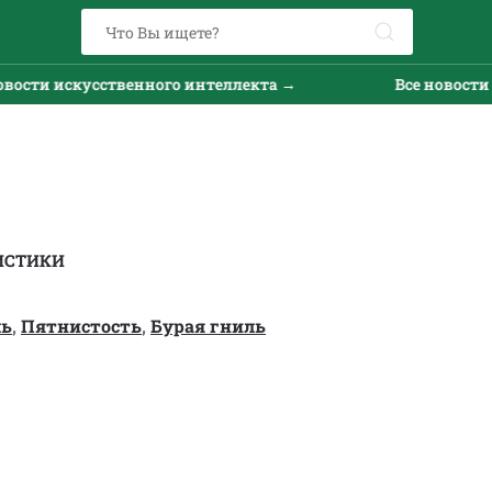
ти искусственного интеллекта →
Все новости иск
ИСТИКИ
ль
,
Пятнистость
,
Бурая гниль