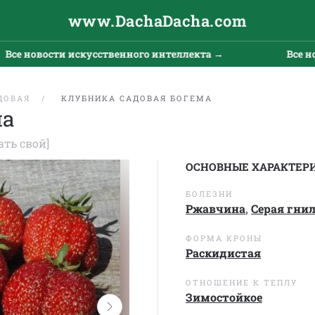
www.DachaDacha.com
 новости искусственного интеллекта →
Все новос
ДОВАЯ
КЛУБНИКА САДОВАЯ БОГЕМА
ма
ать свой]
ОСНОВНЫЕ ХАРАКТЕР
БОЛЕЗНИ
Ржавчина
,
Серая гни
ФОРМА КРОНЫ
Раскидистая
ОТНОШЕНИЕ К ТЕПЛУ
Зимостойкое