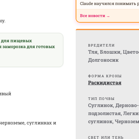
Claude научился понимать 
Все новости →
ну.
а для пищевых
ВРЕДИТЕЛИ
я заморозка для готовых
Тля
,
Блошки
,
Цвето
Долгоносик
ФОРМА КРОНЫ
Раскидистая
бивый
ТИП ПОЧВЫ
Суглинок
,
Дерново-
подзолистая
,
Легки
суглинок
,
Чернозе
черноземе, суглинках и
СВЕТ ИЛИ ТЕНЬ