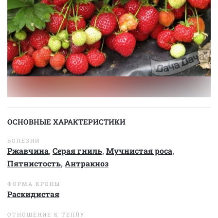
ОСНОВНЫЕ ХАРАКТЕРИСТИКИ
БОЛЕЗНИ
Ржавчина
,
Серая гниль
,
Мучнистая роса
,
Пятнистость
,
Антракноз
ФОРМА КРОНЫ
Раскидистая
ОТНОШЕНИЕ К ТЕПЛУ