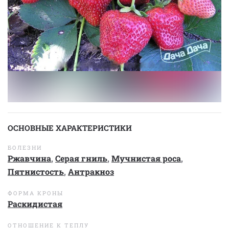
ОСНОВНЫЕ ХАРАКТЕРИСТИКИ
БОЛЕЗНИ
Ржавчина
,
Серая гниль
,
Мучнистая роса
,
Пятнистость
,
Антракноз
ФОРМА КРОНЫ
Раскидистая
ОТНОШЕНИЕ К ТЕПЛУ