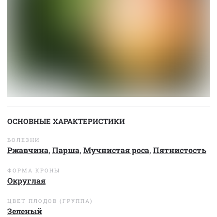
ОСНОВНЫЕ ХАРАКТЕРИСТИКИ
БОЛЕЗНИ
Ржавчина
,
Парша
,
Мучнистая роса
,
Пятнистость
ФОРМА КРОНЫ
Округлая
ЦВЕТ ПЛОДОВ (ГРУППА)
Зеленый