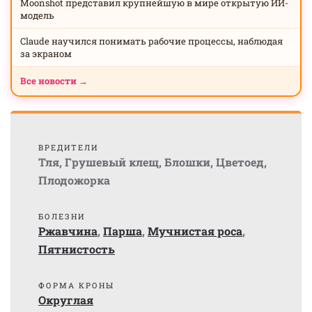
Moonshot представил крупнейшую в мире открытую ИИ-
модель
Claude научился понимать рабочие процессы, наблюдая
за экраном
Все новости →
ВРЕДИТЕЛИ
Тля
,
Грушевый клещ
,
Блошки
,
Цветоед
,
Плодожорка
БОЛЕЗНИ
Ржавчина
,
Парша
,
Мучнистая роса
,
Пятнистость
ФОРМА КРОНЫ
Округлая