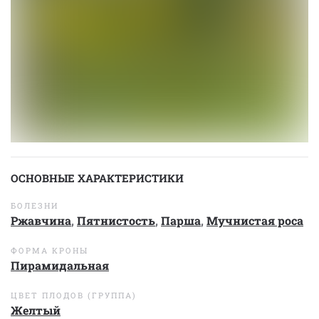
ОСНОВНЫЕ ХАРАКТЕРИСТИКИ
БОЛЕЗНИ
Ржавчина
,
Пятнистость
,
Парша
,
Мучнистая роса
ФОРМА КРОНЫ
Пирамидальная
ЦВЕТ ПЛОДОВ (ГРУППА)
Желтый