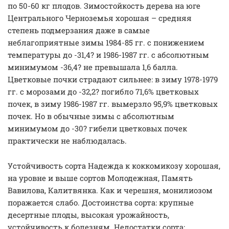
по 50-60 кг плодов. Зимостойкость дерева на юге
Центрального Черноземья хорошая – средняя
степень подмерзания даже в самые
неблагоприятные зимы 1984-85 гг. с понижением
температуры до -31,4? и 1986-1987 гг. с абсолютным
минимумом -36,4? не превышала 1,6 балла.
Цветковые почки страдают сильнее: в зиму 1978-1979
гг. с морозами до -32,2? погибло 71,6% цветковых
почек, в зиму 1986-1987 гг. вымерзло 95,9% цветковых
почек. Но в обычные зимы с абсолютным
минимумом до -30? гибели цветковых почек
практически не наблюдалась.
Устойчивость сорта Надежда к коккомикозу хорошая,
на уровне и выше сортов Молодежная, Память
Вавилова, Калитвянка. Как и черешня, монилиозом
поражается слабо. Достоинства сорта: крупные
десертные плоды, высокая урожайность,
устойчивость к болезням. Недостатки сорта: