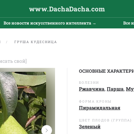
www.DachaDacha.com
 новости искусственного интеллекта →
Все новос
Я
ГРУША КУДЕСНИЦА
исать свой]
ОСНОВНЫЕ ХАРАКТЕР
БОЛЕЗНИ
Ржавчина
,
Парша
,
Му
ФОРМА КРОНЫ
Пирамидальная
ЦВЕТ ПЛОДОВ (ГРУППА)
Зеленый