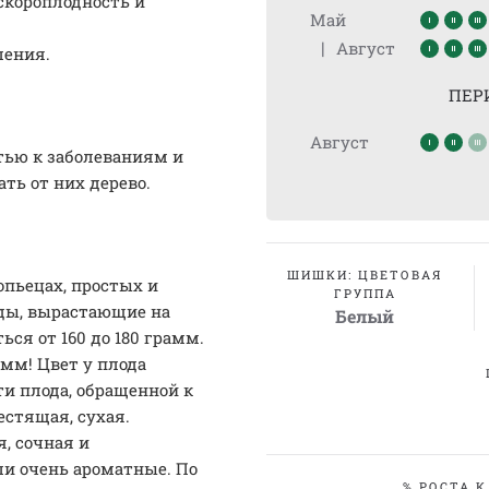
скороплодность и
Май
|
Август
ления.
ПЕР
Август
тью к заболеваниям и
ть от них дерево.
ШИШКИ: ЦВЕТОВАЯ
пьецах, простых и
ГРУППА
ды, вырастающие на
Белый
ься от 160 до 180 грамм.
амм! Цвет у плода
и плода, обращенной к
естящая, сухая.
, сочная и
ши очень ароматные. По
% РОСТА К