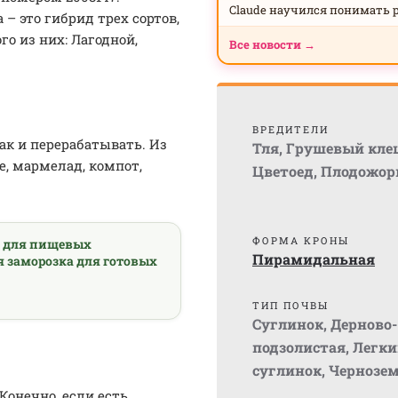
Claude научился понимать 
– это гибрид трех сортов,
о из них: Лагодной,
Все новости →
ВРЕДИТЕЛИ
ак и перерабатывать. Из
Тля
,
Грушевый кле
, мармелад, компот,
Цветоед
,
Плодожор
ФОРМА КРОНЫ
а для пищевых
Пирамидальная
я заморозка для готовых
ТИП ПОЧВЫ
Суглинок
,
Дерново-
подзолистая
,
Легки
суглинок
,
Чернозе
Конечно, если есть