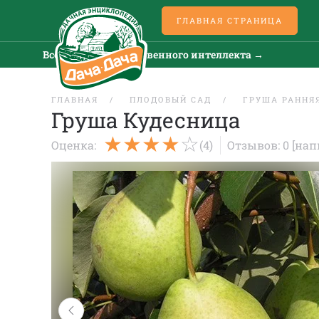
ГЛАВНАЯ СТРАНИЦА
Все новости искусственного интеллекта →
Все
ГЛАВНАЯ
ПЛОДОВЫЙ САД
ГРУША РАННЯ
Груша Кудесница
Оценка:
(4)
Отзывов: 0
[нап