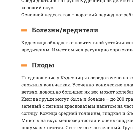
Среди достоинств груши Кудесница выделяют 
хороший вкус.
Основной недостаток – короткий период потреб
Болезни/вредители
Кудесница обладает относительной устойчивос
вредителям. Имеет смысл регулярно опрыскива
Плоды
Плодоношение у Кудесницы сосредоточено на ко
сложных кольчатках. Усеченно-конические пло
ветвях, довольно большие: их вес может колебат
Иногда груши могут быть и больше – до 200 гр
зеленый с легким красноватым налетом на част
солнцу. Кожица средней толщины, гладкая и бл
Мякоть на вкус мелкозернистая и очень сладкая
полумаслянистая. Свет ее светло-зеленый. Гру