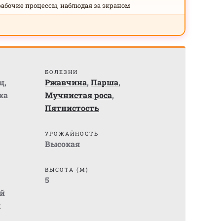
рабочие процессы, наблюдая за экраном
БОЛЕЗНИ
щ
,
Ржавчина
,
Парша
,
ка
Мучнистая роса
,
Пятнистость
УРОЖАЙНОСТЬ
Высокая
ВЫСОТА (М)
5
й
м