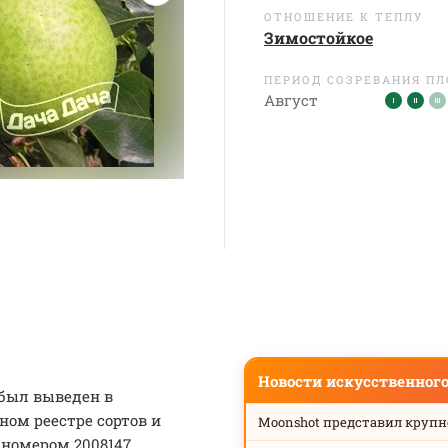
ОТНОШЕНИЕ К ТЕПЛУ
Зимостойкое
ПЕРИОД СОЗРЕВАНИЯ П
Август
Новости искусственног
 был выведен в
нном реестре сортов и
Moonshot представил круп
 номером 2008147.