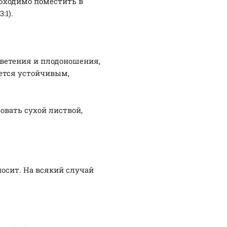
обходимо поместить в
:1).
цветения и плодоношения,
ается устойчивым,
овать сухой листвой,
носит. На всякий случай