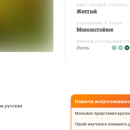
ЦВЕТ ПЛОДОВ (ГРУППА)
Желтый
ОТНОШЕНИЕ К ТЕПЛУ
Морозостойкое
ПЕРИОД СОЗРЕВАНИЯ П
Июль
Новости искусственног
ва русская
Moonshot представил круп
Claude научился понимать 