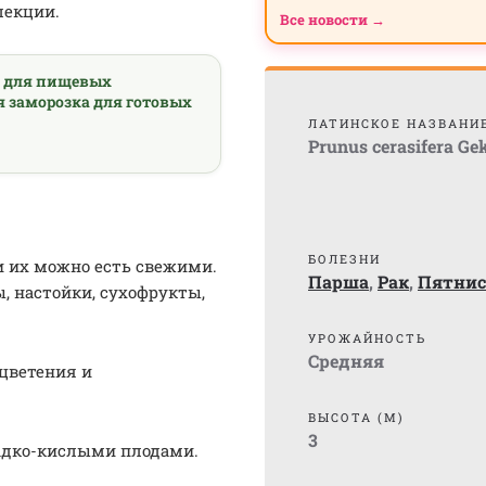
лекции.
Все новости →
а для пищевых
я заморозка для готовых
ЛАТИНСКОЕ НАЗВАНИ
Prunus cerasifera Ge
БОЛЕЗНИ
и их можно есть свежими.
Парша
,
Рак
,
Пятнис
, настойки, сухофрукты,
УРОЖАЙНОСТЬ
Средняя
цветения и
ВЫСОТА (М)
3
адко-кислыми плодами.