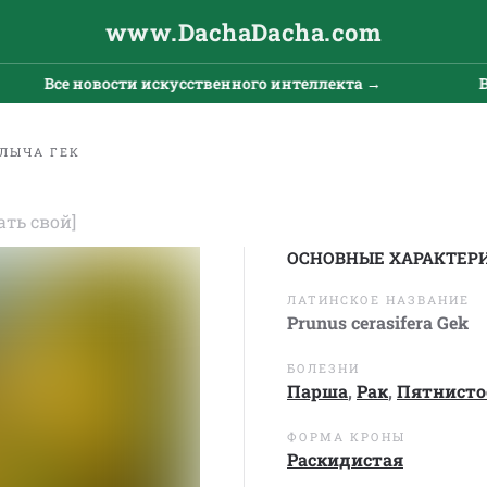
www.DachaDacha.com
Все новости искусственного интеллекта →
Все но
ЛЫЧА ГЕК
ать свой]
ОСНОВНЫЕ ХАРАКТЕР
ЛАТИНСКОЕ НАЗВАНИЕ
Prunus cerasifera Gek
БОЛЕЗНИ
Парша
,
Рак
,
Пятнисто
ФОРМА КРОНЫ
Раскидистая