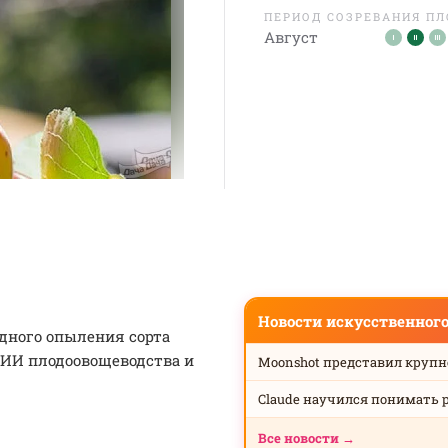
ПЕРИОД СОЗРЕВАНИЯ П
Август
Новости искусственног
одного опыления сорта
ИИ плодоовощеводства и
Moonshot представил круп
Claude научился понимать 
Все новости →