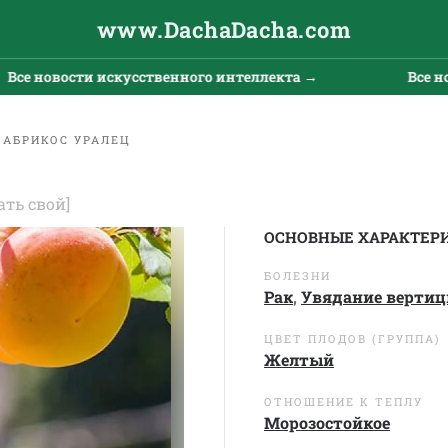
www.DachaDacha.com
 новости искусственного интеллекта →
Все новос
АБРИКОС УРАЛЕЦ
ать свой]
ОСНОВНЫЕ ХАРАКТЕР
БОЛЕЗНИ
Рак
,
Увядание вертиц
ЦВЕТ ПЛОДОВ (ГРУППА)
Желтый
ОТНОШЕНИЕ К ТЕПЛУ
Морозостойкое