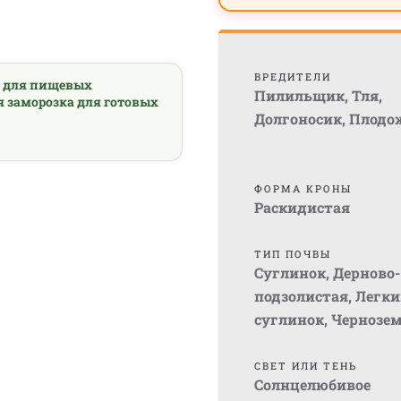
ВРЕДИТЕЛИ
а для пищевых
Пилильщик
,
Тля
,
я заморозка для готовых
Долгоносик
,
Плодо
ФОРМА КРОНЫ
Раскидистая
ТИП ПОЧВЫ
Суглинок
,
Дерново-
подзолистая
,
Легки
суглинок
,
Чернозе
СВЕТ ИЛИ ТЕНЬ
Солнцелюбивое