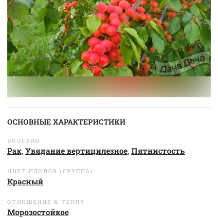
ОСНОВНЫЕ ХАРАКТЕРИСТИКИ
БОЛЕЗНИ
Рак
,
Увядание вертицилезное
,
Пятнистость
ЦВЕТ ПЛОДОВ (ГРУППА)
Красный
ОТНОШЕНИЕ К ТЕПЛУ
Морозостойкое