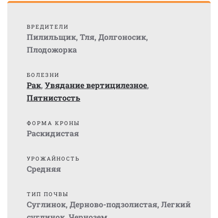
ВРЕДИТЕЛИ
Пилильщик
,
Тля
,
Долгоносик
,
Плодожорка
БОЛЕЗНИ
Рак
,
Увядание вертицилезное
,
Пятнистость
ФОРМА КРОНЫ
Раскидистая
УРОЖАЙНОСТЬ
Средняя
ТИП ПОЧВЫ
Суглинок
,
Дерново-подзолистая
,
Легкий
суглинок
,
Чернозем