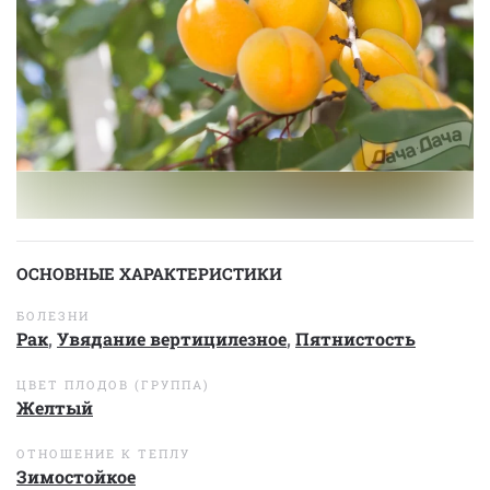
ОСНОВНЫЕ ХАРАКТЕРИСТИКИ
БОЛЕЗНИ
Рак
,
Увядание вертицилезное
,
Пятнистость
ЦВЕТ ПЛОДОВ (ГРУППА)
Желтый
ОТНОШЕНИЕ К ТЕПЛУ
Зимостойкое