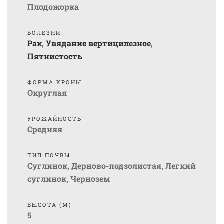
Плодожорка
БОЛЕЗНИ
Рак
,
Увядание вертицилезное
,
Пятнистость
ФОРМА КРОНЫ
Округлая
УРОЖАЙНОСТЬ
Средняя
ТИП ПОЧВЫ
Суглинок
,
Дерново-подзолистая
,
Легкий
суглинок
,
Чернозем
ВЫСОТА (М)
5