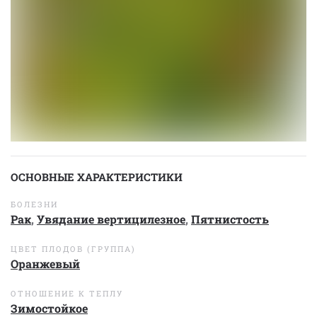
ОСНОВНЫЕ ХАРАКТЕРИСТИКИ
БОЛЕЗНИ
Рак
,
Увядание вертицилезное
,
Пятнистость
ЦВЕТ ПЛОДОВ (ГРУППА)
Оранжевый
ОТНОШЕНИЕ К ТЕПЛУ
Зимостойкое