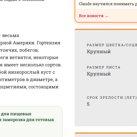
Claude научился понимать 
Все новости →
— весьма
ерной Америки. Гортензия
РАЗМЕР ЦВЕТКА/СОЦ
оячих, побегов,
Крупный
беги ветвятся, некоторые
я имеет несколько сортов.
РАЗМЕР ЛИСТА
бой низкорослый куст с
Крупный
тиметров в диаметре, а
соцветиями, состоящими
СРОК ЗРЕЛОСТИ (ЛЕТ
5
а для пищевых
я заморозка для готовых