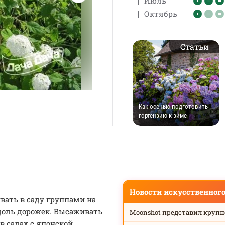
|
Июль
|
Октябрь
Статьи
Как осенью подготовить
гортензию к зиме
Новости искусственног
ать в саду группами на
вдоль дорожек. Высаживать
Moonshot представил круп
 садах с японской