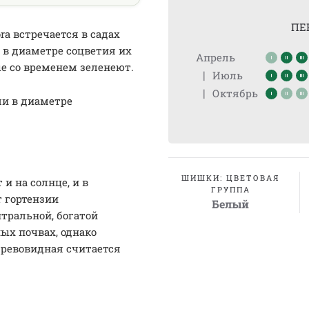
ПЕ
ra встречается в садах
в в диаметре соцветия их
Апрель
е со временем зеленеют.
|
Июль
|
Октябрь
ими в диаметре
ШИШКИ: ЦВЕТОВАЯ
и на солнце, и в
ГРУППА
т гортензии
Белый
йтральной, богатой
ных почвах, однако
древовидная считается