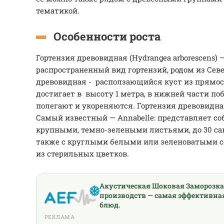
тематикой.
Особенности роста
Гортензия древовидная (Hydrangea arborescens) 
распространенный вид гортензий, родом из Сев
древовидная - расползающийся куст из прямост
достигает в высоту 1 метра, в нижней части по
полегают и укореняются. Гортензия древовидна
Самый известный — Annabelle: представляет со
крупными, темно-зелеными листьями, до 30 сан
также с круглыми белыми или зеленоватыми 
из стерильных цветков.
Акустическая Шоковая Заморозк
производств — самая эффективна
блюд.
РЕКЛАМА