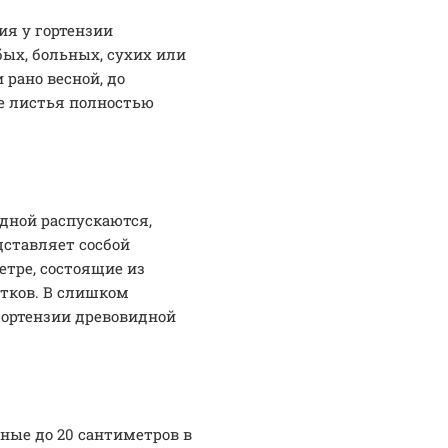
ия у гортензии
бых, больных, сухих или
рано весной, до
се листья полностью
дной распускаются,
дставляет сосбой
етре, состоящие из
тков. В слишком
ортензии древовидной
ные до 20 сантиметров в