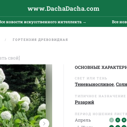
www.DachaDacha.com
овости искусственного интеллекта →
Все новости
Е
ГОРТЕНЗИЯ ДРЕВОВИДНАЯ
ать свой]
ОСНОВНЫЕ ХАРАКТЕР
СВЕТ ИЛИ ТЕНЬ
Теневыносливое
,
Сол
ТИПИЧНОЕ НАЗНАЧЕНИЕ
Розарий
ПЕРИОД НОШЕНИЯ ЛИСТ
Апрель