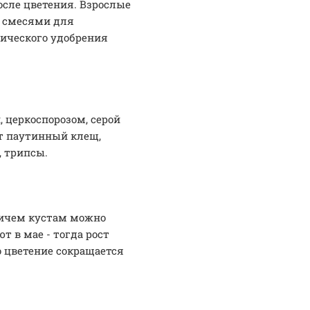
осле цветения. Взрослые
 смесями для
нического удобрения
 церкоспорозом, серой
т паутинный клещ,
, трипсы.
ричем кустам можно
 в мае - тогда рост
о цветение сокращается