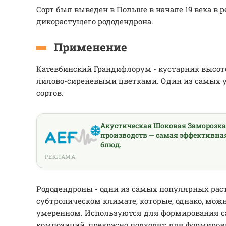
Сорт был выведен в Польше в начале 19 века в р
дикорастущего рододендрона.
Применение
Катевбинский Грандифлорум - кустарник высото
лилово-сиреневыми цветками. Один из самых 
сортов.
Акустическая Шоковая Заморозк
производств — самая эффективна
блюд.
РЕКЛАМА
Рододендроны - одни из самых популярных рас
субтропическом климате, которые, однако, мож
умеренном. Используются для формирования с
композиций, прекрасно подходят для формиро