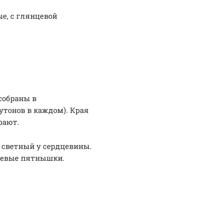
е, с глянцевой
 собраны в
бутонов в каждом). Края
рают.
е светный у сердцевины.
невые пятнышки.