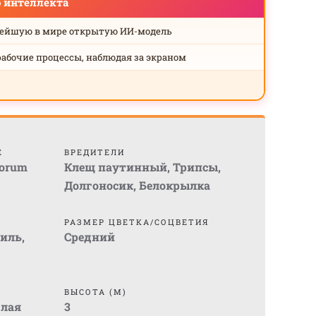
о интеллекта
нейшую в мире открытую ИИ-модель
рабочие процессы, наблюдая за экраном
Е
ВРЕДИТЕЛИ
lorum
Клещ паутинный
,
Трипсы
,
Долгоносик
,
Белокрылка
РАЗМЕР ЦВЕТКА/СОЦВЕТИЯ
ниль
,
Средний
ВЫСОТА (М)
глая
3