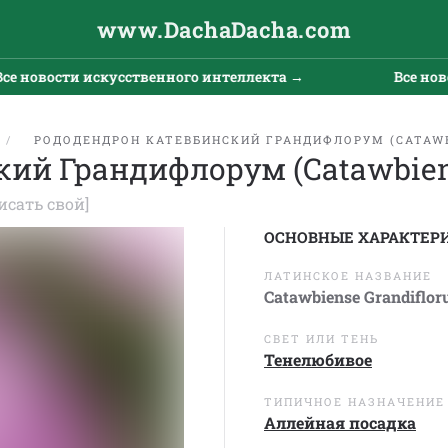
www.DachaDacha.com
ости искусственного интеллекта →
Все новости и
РОДОДЕНДРОН КАТЕВБИНСКИЙ ГРАНДИФЛОРУМ (CATAWB
ий Грандифлорум (Catawbiens
исать свой]
ОСНОВНЫЕ ХАРАКТЕР
ЛАТИНСКОЕ НАЗВАНИЕ
Catawbiense Grandiflo
СВЕТ ИЛИ ТЕНЬ
Тенелюбивое
ТИПИЧНОЕ НАЗНАЧЕНИЕ
Аллейная посадка