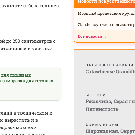
Новости искусственног
езультате отбора сеянцев
Moonshot представил круп
Claude научился понимать 
Все новости →
й до 250 сантиметров с
устойчивых и удачных
ЛАТИНСКОЕ НАЗВАНИ
Catawbiense Grandif
а для пищевых
я заморозка для готовых
БОЛЕЗНИ
Ржавчина
,
Серая г
Пятнистость
тений в тропическом и
но вырастить и в
ФОРМА КРОНЫ
адово-парковых
Шаровидная
,
Окру
вания вечнозеленых