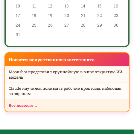
10
11
12
13
14
15
16
17
18
19
20
21
22
23
24
25
26
27
28
29
30
31
Новости искусственного интеллекта
Moonshot представил крупнейшую в мире открытую ИИ-
модель
Claude научился понимать рабочие процессы, наблюдая
за экраном
Все новости →