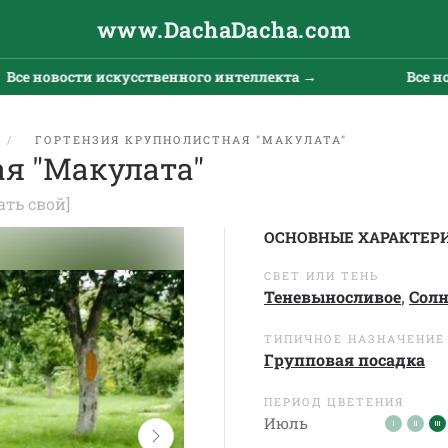
www.DachaDacha.com
 новости искусственного интеллекта →
Все новос
ГОРТЕНЗИЯ КРУПНОЛИСТНАЯ "МАКУЛАТА"
я "Макулата"
ать свой]
ОСНОВНЫЕ ХАРАКТЕР
СВЕТ ИЛИ ТЕНЬ
Теневыносливое
,
Сол
ТИПИЧНОЕ НАЗНАЧЕНИЕ
Групповая посадка
ПЕРИОД ЦВЕТЕНИЯ
Июль