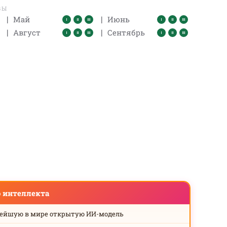
ВЫ
|
|
Май
Июнь
|
|
Август
Сентябрь
о интеллекта
нейшую в мире открытую ИИ-модель