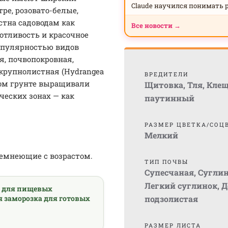
Claude научился понимать 
ре, розовато-белые,
стна садоводам как
Все новости →
отливость и красочное
опулярностью видов
я, почвопокровная,
 крупнолистная (Hydrangea
ВРЕДИТЕЛИ
ытом грунте выращивали
Щитовка
,
Тля
,
Кле
ческих зонах — как
паутинный
РАЗМЕР ЦВЕТКА/СОЦ
Мелкий
 темнеющие с возрастом.
ТИП ПОЧВЫ
Супесчаная
,
Сугли
Легкий суглинок
,
Д
а для пищевых
я заморозка для готовых
подзолистая
РАЗМЕР ЛИСТА