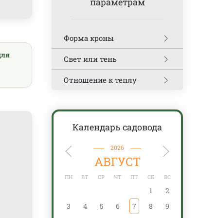
параметрам
Форма кроны
для
Свет или тень
Отношение к теплу
Календарь садовода
2026
АВГУСТ
ПН
ВТ
СР
ЧТ
ПТ
СБ
ВС
ПН
1
2
3
4
5
6
7
8
9
7