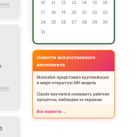
10
11
12
13
14
15
16
14
бнее
17
18
19
20
21
22
23
21
24
25
26
27
28
29
30
28
31
Новости искусственного
интеллекта
е
Moonshot представил крупнейшую
в мире открытую ИИ-модель
бнее
Claude научился понимать рабочие
процессы, наблюдая за экраном
Все новости →
р