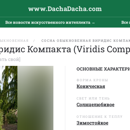
www.DachaDacha.com
се новости искусственного интеллекта →
Все нов
БЫКНОВЕННАЯ
СОСНА ОБЫКНОВЕННАЯ ВИРИДИС КОМПАКТ
идис Компакта (Viridis Comp
ать свой]
ОСНОВНЫЕ ХАРАКТЕР
ФОРМА КРОНЫ
Коническая
СВЕТ ИЛИ ТЕНЬ
Солнцелюбивое
ОТНОШЕНИЕ К ТЕПЛУ
Зимостойкое