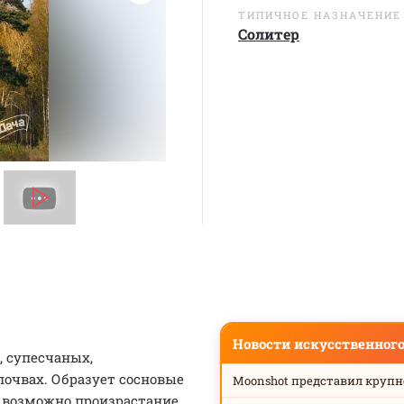
ТИПИЧНОЕ НАЗНАЧЕНИЕ
Солитер
Новости искусственног
, супесчаных,
очвах. Образует сосновые
Moonshot представил круп
е возможно произрастание