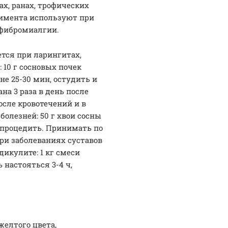
х, ранах, трофических
инимента используют при
, фибромиалгии.
тся при ларингитах,
 10 г сосновых почек
не 25-30 мин, остудить и
на 3 раза в день после
осле кровотечений и в
олезней: 50 г хвои сосны
, процедить. Принимать по
 При заболеваниях суставов
дикулите: 1 кг смеси
ь настояться 3-4 ч,
елтого цвета,