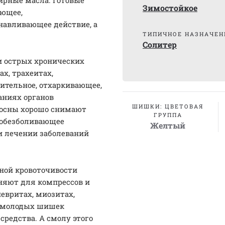
ирные масла. Готовые
Зимостойкое
яющее,
анавливающее действие, а
ТИПИЧНОЕ НАЗНАЧЕН
Солитер
и острых хронических
х, трахеитах,
ительное, отхаркивающее,
ваниях органов
ШИШКИ: ЦВЕТОВАЯ
 сосны хорошо снимают
ГРУППА
 обезболивающее
Желтый
ри лечении заболеваний
ной кровоточивости
няют для компрессов и
невритах, миозитах,
з молодых шишек
редства. А смолу этого