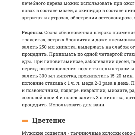
лечебного дерева можно использовать при ожога
язвах в составе мазей, а скипидар в составе л
артритах и артрозах, обострении остеохондроза
Рецепты:
Сосна обыкновенная широко применяе
трахеитах, острых бронхитах и даже пневмонии:
залить 250 мл кипятка, выдержать на слабом ог
процедить. Принимать по одной четвертой стака
еды. При гиповитаминозе, заболевании десен, п
период восстановления после тяжелых травм и б
залить 300 мл кипятка, прокипятить 15-20 мин
половине стакана с 1 ч. л. меда 2-3 раза в день.
и позвоночника, подагре, невралгии, миозите, ра
сосновой хвои 4 и почек залить 3 л кипятка, дат
процедить. Использовать для ванн.
Цветение
Мужские соцветия - тычиночные колоски серо-ж