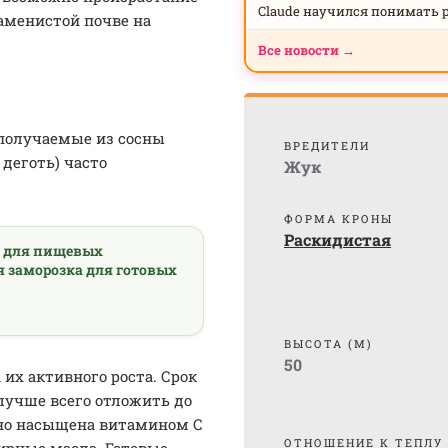
Claude научился понимать 
каменистой почве на
Все новости →
 получаемые из сосны
ВРЕДИТЕЛИ
деготь) часто
Жук
ФОРМА КРОНЫ
Раскидистая
а для пищевых
я заморозка для готовых
ВЫСОТА (М)
50
 их активного роста. Срок
 лучше всего отложить до
ьно насыщена витамином C
ОТНОШЕНИЕ К ТЕПЛУ