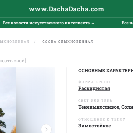
www.DachaDacha.com
 новости искусственного интеллекта →
Все новост
БЫКНОВЕННАЯ
СОСНА ОБЫКНОВЕННАЯ
исать свой]
ОСНОВНЫЕ ХАРАКТЕР
ФОРМА КРОНЫ
Раскидистая
СВЕТ ИЛИ ТЕНЬ
Теневыносливое
,
Сол
ОТНОШЕНИЕ К ТЕПЛУ
Зимостойкое