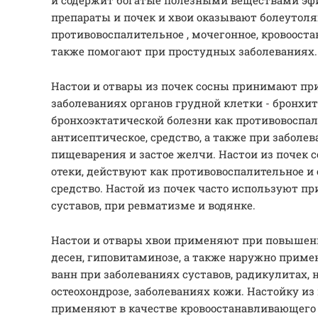
и содержит богатые полезными веществами эф
препараты и почек и хвои оказывают болеутол
противовоспалительное , мочегонное, кровоост
также помогают при простудных заболеваниях.
Настои и отвары из почек сосны принимают пр
заболеваниях органов грудной клетки - бронхита
бронхоэктатической болезни как противовоспал
антисептическое, средство, а также при заболе
пищеварения и застое желчи. Настои из почек
отеки, действуют как противовоспалительное и
средство. Настой из почек часто используют п
суставов, при ревматизме и водянке.
Настои и отвары хвои применяют при повышен
десен, гиповитаминозе, а также наружно приме
ванн при заболеваниях суставов, радикулитах, 
остеохондрозе, заболеваниях кожи. Настойку и
применяют в качестве кровоостанавливающего с