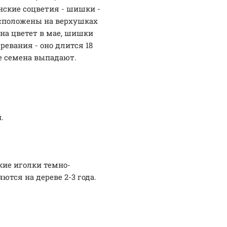
нские соцветия - шишки -
асположены на верхушках
сна цветет в мае, шишки
ревания - оно длится 18
е семена выпадают.
.
кие иголки темно-
ются на дереве 2-3 года.