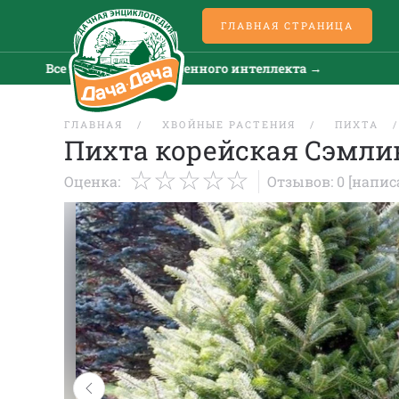
ГЛАВНАЯ СТРАНИЦА
Все новости искусственного интеллекта →
Все
ГЛАВНАЯ
ХВОЙНЫЕ РАСТЕНИЯ
ПИХТА
Пихта корейская Сэмли
Оценка:
Отзывов: 0
[напис