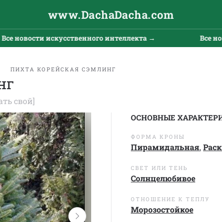
www.DachaDacha.com
 новости искусственного интеллекта →
Все новос
ПИХТА КОРЕЙСКАЯ СЭМЛИНГ
нг
ать свой]
ОСНОВНЫЕ ХАРАКТЕР
ФОРМА КРОНЫ
Пирамидальная
,
Рас
СВЕТ ИЛИ ТЕНЬ
Солнцелюбивое
ОТНОШЕНИЕ К ТЕПЛУ
Морозостойкое