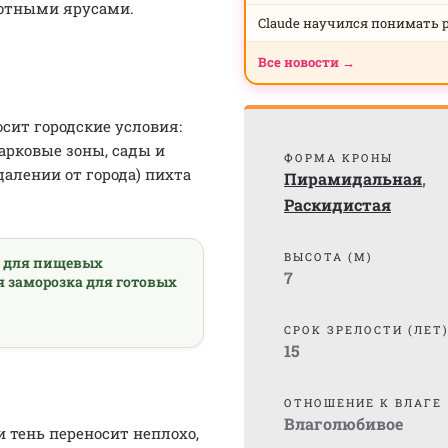
лотными ярусами.
Claude научился понимать 
Все новости →
сит городские условия:
арковые зоны, сады и
ФОРМА КРОНЫ
алении от города) пихта
Пирамидальная
,
Раскидистая
ВЫСОТА (М)
а для пищевых
7
я заморозка для готовых
СРОК ЗРЕЛОСТИ (ЛЕТ
15
ОТНОШЕНИЕ К ВЛАГЕ
Влаголюбивое
 тень переносит неплохо,