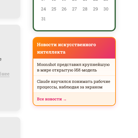
24
25
26
27
28
29
30
28
31
Новости искусственного
интеллекта
е
Moonshot представил крупнейшую
в мире открытую ИИ-модель
бнее
Claude научился понимать рабочие
процессы, наблюдая за экраном
Все новости →