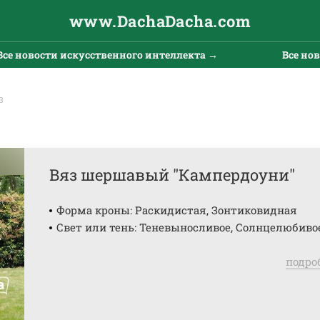
www.DachaDacha.com
овости искусственного интеллекта →
Все новости
З
Вяз шершавый "Кампердоуни"
Форма кроны: Раскидистая, Зонтиковидная
Свет или тень: Теневыносливое, Солнцелюбиво
подро