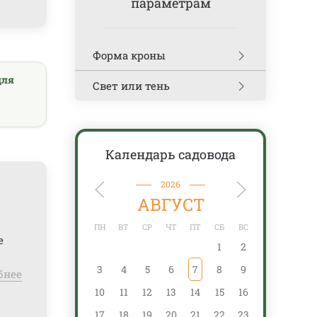
параметрам
Форма кроны
для
Свет или тень
Календарь садовода
2026
АВГУСТ
ПН
ВТ
СР
ЧТ
ПТ
СБ
ВС
ПН
е
1
2
3
4
5
6
7
8
9
7
бнее
10
11
12
13
14
15
16
14
17
18
19
20
21
22
23
21