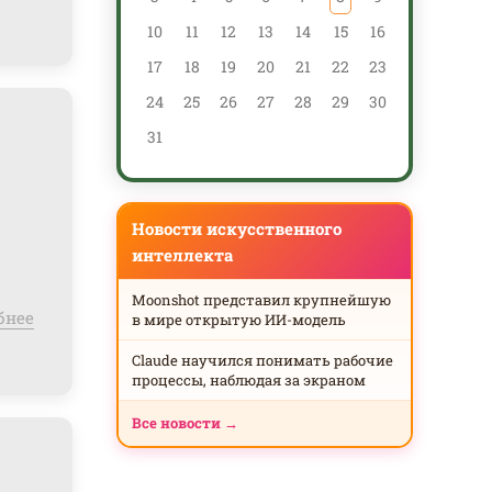
10
11
12
13
14
15
16
14
17
18
19
20
21
22
23
21
24
25
26
27
28
29
30
28
31
Новости искусственного
интеллекта
Moonshot представил крупнейшую
бнее
в мире открытую ИИ-модель
Claude научился понимать рабочие
процессы, наблюдая за экраном
Все новости →