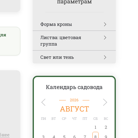
параметрам
Форма кроны
для
Листва: цветовая
группа
Свет или тень
Календарь садовода
2026
АВГУСТ
ПН
ВТ
СР
ЧТ
ПТ
СБ
ВС
ПН
1
2
бнее
3
4
5
6
7
8
9
7