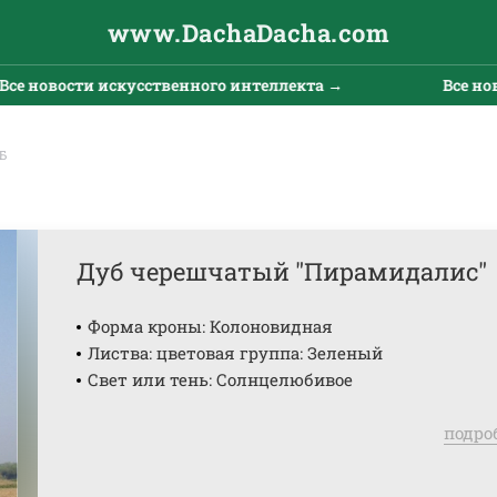
www.DachaDacha.com
новости искусственного интеллекта →
Все новост
Б
Дуб черешчатый "Пирамидалис"
Форма кроны: Колоновидная
Листва: цветовая группа: Зеленый
Свет или тень: Солнцелюбивое
подро