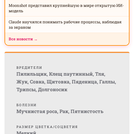
Moonshot представил крупнейшую в мире открытую ИИ-
модель
Claude научился понимать рабочие процессы, наблюдая
за экраном
Все новости →
ВРЕДИТЕЛИ
Пилильщик
,
Клещ паутинный
,
Тля
,
Жук
,
Совка
,
Щитовка
,
Пяденица
,
Галлы
,
Трипсы
,
Долгоносик
БОЛЕЗНИ
Мучнистая роса
,
Рак
,
Пятнистость
РАЗМЕР ЦВЕТКА/СОЦВЕТИЯ
Мелкий