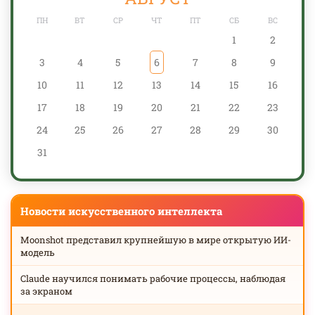
ПН
ВТ
СР
ЧТ
ПТ
СБ
ВС
1
2
3
4
5
6
7
8
9
10
11
12
13
14
15
16
17
18
19
20
21
22
23
24
25
26
27
28
29
30
31
Новости искусственного интеллекта
Moonshot представил крупнейшую в мире открытую ИИ-
модель
Claude научился понимать рабочие процессы, наблюдая
за экраном