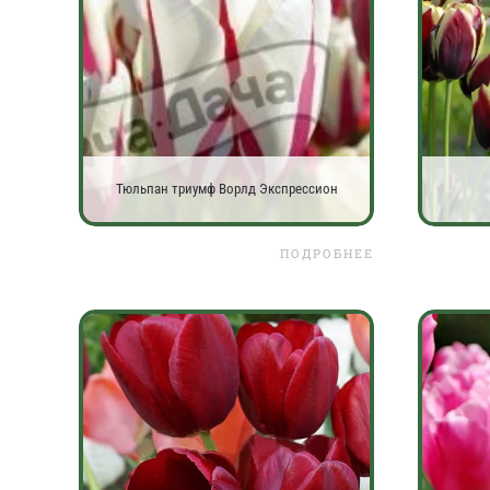
Тюльпан триумф Ворлд Экспрессион
ПОДРОБНЕЕ