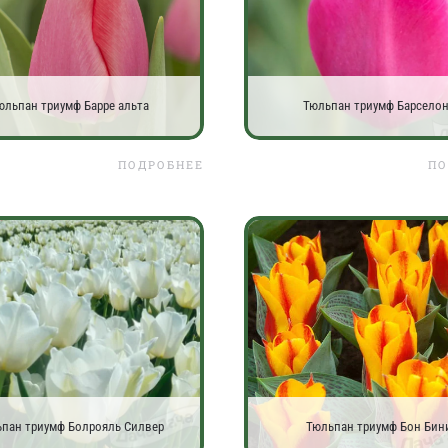
юльпан триумф Барре альта
Тюльпан триумф Барсело
ПОДРОБНЕЕ
ПО
пан триумф Болрояль Силвер
Тюльпан триумф Бон Бин