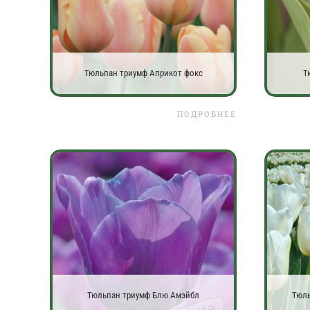
Тюльпан триумф Априкот фокс
Т
ПОДРОБНЕЕ
Тюльпан триумф Блю Амэйбл
Тюль