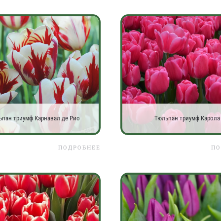
ьпан триумф Карнавал де Рио
Тюльпан триумф Карола
ПОДРОБНЕЕ
ПО