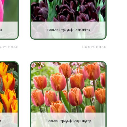
на
Тюльпан триумф Блэк Джек
ДРОБНЕЕ
ПОДРОБНЕЕ
и
Тюльпан триумф Браун шугар