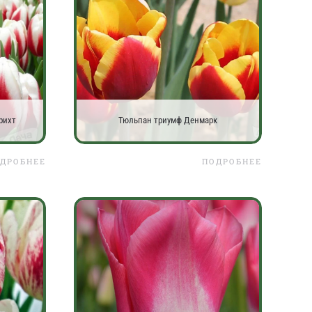
рихт
Тюльпан триумф Денмарк
ДРОБНЕЕ
ПОДРОБНЕЕ