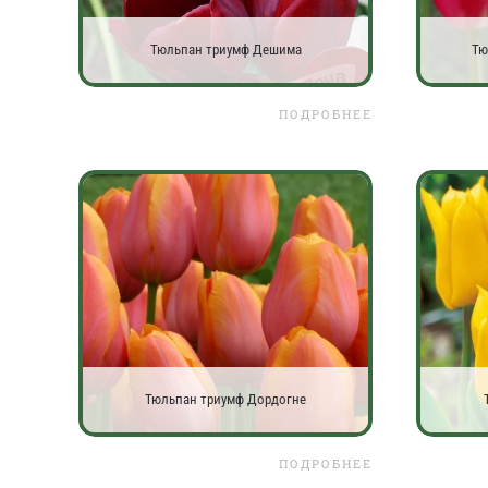
Тюльпан триумф Дешима
Тю
ПОДРОБНЕЕ
Тюльпан триумф Дордогне
ПОДРОБНЕЕ