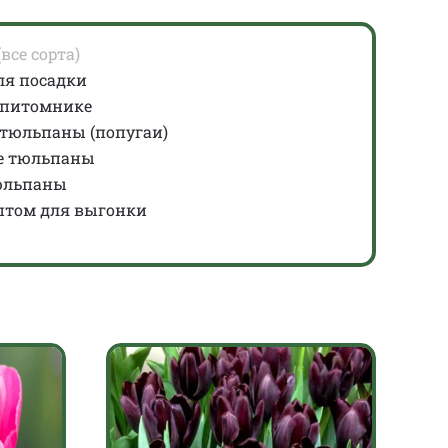
все сорта)
ля посадки
 питомнике
тюльпаны (попугаи)
е тюльпаны
юльпаны
птом для выгонки