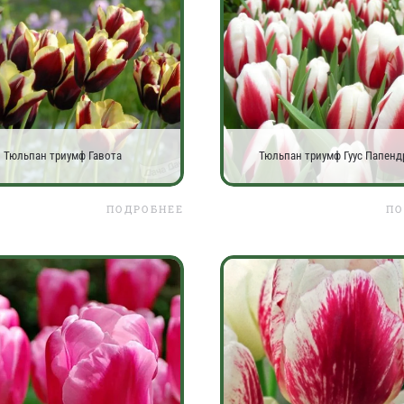
Тюльпан триумф Гавота
Тюльпан триумф Гуус Папенд
ПОДРОБНЕЕ
ПО