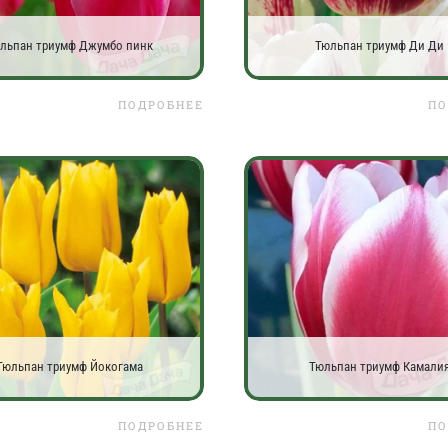
льпан триумф Джумбо пинк
Тюльпан триумф Ди Ди
ПОДРОБНЕЕ
ПО
Тюльпан триумф Йокогама
Тюльпан триумф Камали
ПОДРОБНЕЕ
ПО