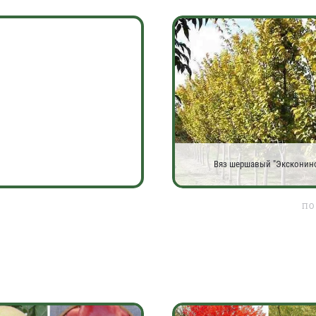
Вяз шершавый "Эксконин
ПО