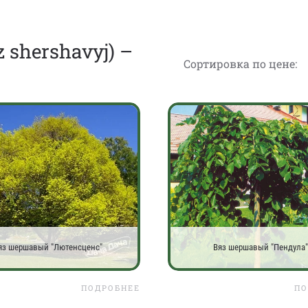
 shershavyj) –
Сортировка по цене:
яз шершавый "Лютенсценс"
Вяз шершавый "Пендула"
ПОДРОБНЕЕ
ПО