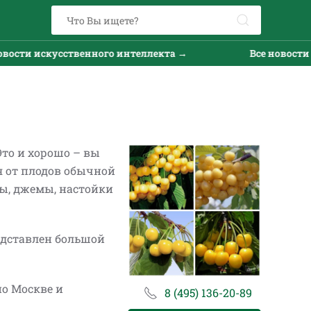
 искусственного интеллекта →
Все новости искус
Это и хорошо – вы
я от плодов обычной
ты, джемы, настойки
едставлен большой
по Москве и
8 (495) 136-20-89