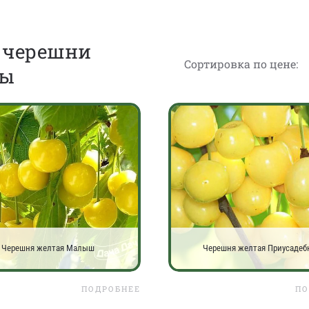
й черешни
Сортировка по цене:
ны
Черешня желтая Малыш
Черешня желтая Приусадеб
ПОДРОБНЕЕ
ПО