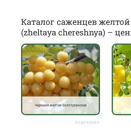
Каталог саженцев желто
(zheltaya chereshnya) – це
Черешня желтая Золотухинская
ПОДРОБНЕЕ