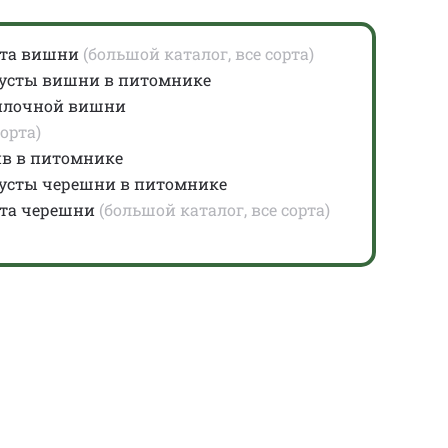
рта вишни
(большой каталог, все сорта)
кусты вишни в питомнике
йлочной вишни
сорта)
ив в питомнике
кусты черешни в питомнике
та черешни
(большой каталог, все сорта)