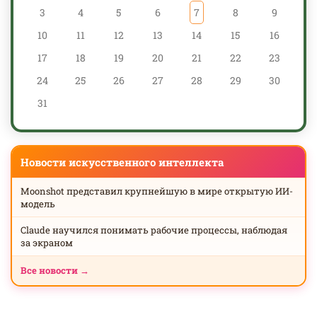
3
4
5
6
7
8
9
10
11
12
13
14
15
16
17
18
19
20
21
22
23
24
25
26
27
28
29
30
31
Новости искусственного интеллекта
Moonshot представил крупнейшую в мире открытую ИИ-
модель
Claude научился понимать рабочие процессы, наблюдая
за экраном
Все новости →