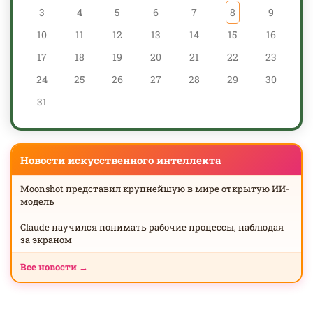
3
4
5
6
7
8
9
10
11
12
13
14
15
16
17
18
19
20
21
22
23
24
25
26
27
28
29
30
31
Новости искусственного интеллекта
Moonshot представил крупнейшую в мире открытую ИИ-
модель
Claude научился понимать рабочие процессы, наблюдая
за экраном
Все новости →