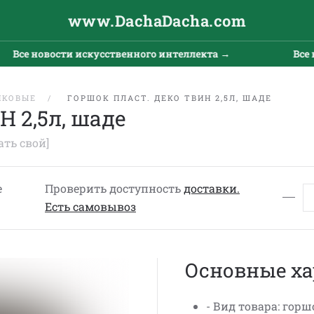
www.DachaDacha.com
Все новости искусственного интеллекта →
Все но
ИКОВЫЕ
ГОРШОК ПЛАСТ. ДЕКО ТВИН 2,5Л, ШАДЕ
Н 2,5л, шаде
ать свой]
е
Проверить доступность
доставки.
Eсть cамовывоз
Основные ха
- Вид товара: горш