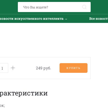
вости искусственного интеллекта →
Все новости 
249 руб.
КУПИТЬ
рактеристики
ок;