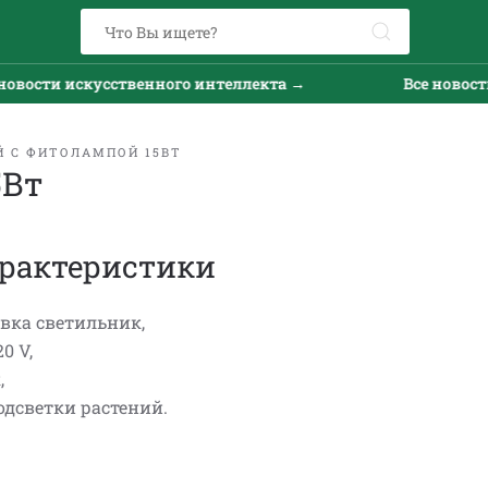
вости искусственного интеллекта →
Все новости 
Й С ФИТОЛАМПОЙ 15ВТ
5Вт
рактеристики
авка светильник,
0 V,
,
одсветки растений.