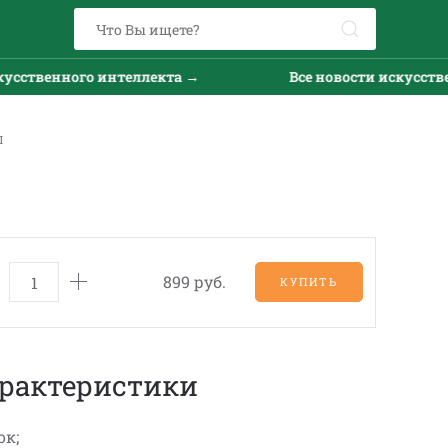
ственного интеллекта →
Все новости искусственн
Л
899 руб.
КУПИТЬ
рактеристики
ок;