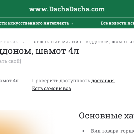
www.DachaDacha.com
и искусственного интеллекта →
Все новости искус
ИЧЕСКИЕ
ГОРШОК ШАР МАЛЫЙ С ПОДДОНОМ, ШАМОТ 4
ддоном, шамот 4л
ать свой]
амот 4л
Проверить доступность
доставки.
Eсть cамовывоз
Основные ха
- Вид товара: горш