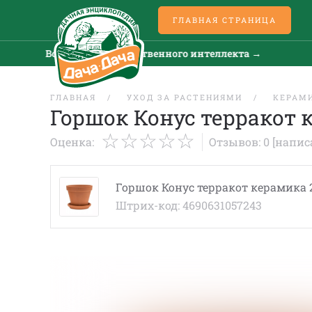
ГЛАВНАЯ СТРАНИЦА
Все новости искусственного интеллекта →
ГЛАВНАЯ
УХОД ЗА РАСТЕНИЯМИ
КЕРАМ
Горшок Конус терракот 
Оценка:
Отзывов: 0
[напис
Горшок Конус терракот керамика 
Штрих-код: 4690631057243