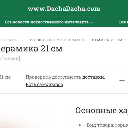
www.DachaDacha.com
Все новости искусственного интеллекта →
Все но
ИЧЕСКИЕ
ГОРШОК КОНУС ТЕРРАКОТ КЕРАМИКА 21 СМ
керамика 21 см
ать свой]
21 см
Проверить доступность
доставки.
Eсть cамовывоз
Основные ха
- Вид товара: горш