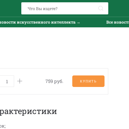
вости искусственного интеллекта →
Все новости 
759 руб.
КУПИТЬ
рактеристики
ок;