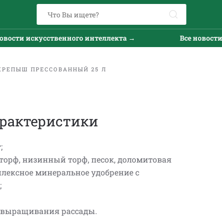
вости искусственного интеллекта →
Все новости 
КРЕПЫШ ПРЕССОВАННЫЙ 25 Л
рактеристики
;
й торф, низинный торф, песок, доломитовая
плексное минеральное удобрение с
;
я выращивания рассады.