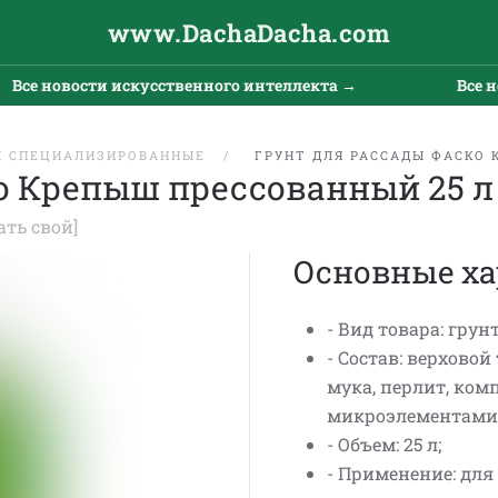
www.DachaDacha.com
Все новости искусственного интеллекта →
Все но
Ы СПЕЦИАЛИЗИРОВАННЫЕ
ГРУНТ ДЛЯ РАССАДЫ ФАСКО 
о Крепыш прессованный 25 л
ать свой]
Основные ха
- Вид товара: грунт
- Состав: верхово
мука, перлит, ком
микроэлементами
- Объем: 25 л;
- Применение: дл