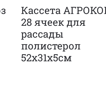
оз
Кассета АГРОК
28 ячеек для
рассады
полистерол
52х31х5см