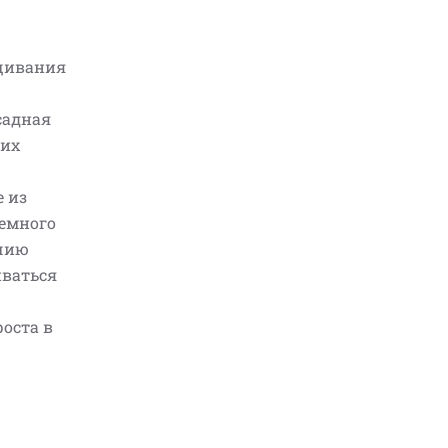
щивания
садная
ших
е из
немного
ичию
иваться
роста в