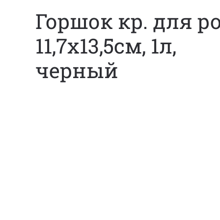
Горшок кр. для р
11,7х13,5см, 1л,
черный