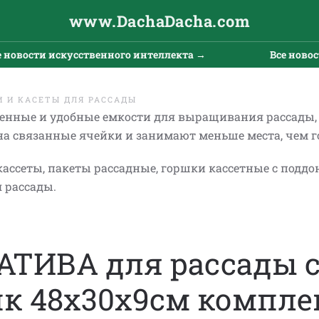
www.DachaDacha.com
ти искусственного интеллекта →
Все новости иск
 И КАСЕТЫ ДЛЯ РАССАДЫ
венные и удобные емкости для выращивания рассады,
 на связанные ячейки и занимают меньше места, чем 
ассеты, пакеты рассадные, горшки кассетные с поддо
для рассады.
ТИВА для рассады 
к 48х30х9см компле