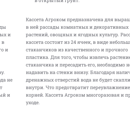
в открытый грунт.
Кассета Агроком предназначена для выра
ады
в ней рассады комнатных и декоративных
ых и
растений, овощных и ягодных культур. Рас
 в
кассета состоит из 24 ячеек, в виде неболь
го и
стаканчиков из качественного и прочного
пластика. Для того, чтобы извлечь растени
стаканчика и пересадить его, необходимо 
у.
надавить на стенки внизу. Благодаря нал
да не
дренажных отверстий вода не будет скапл
т
внутри. Что предотвратит переувлажнение
ый и
корней. Кассета Агроком многоразовая и п
уходе.