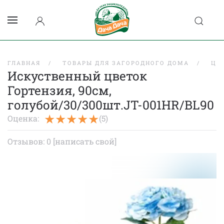
ГЛАВНАЯ
ТОВАРЫ ДЛЯ ЗАГОРОДНОГО ДОМА
ЦВ
Искуственный цветок
Гортензия, 90см,
голубой/30/300шт.JT-001HR/BL90
Оценка:
(5)
Отзывов: 0
[написать свой]