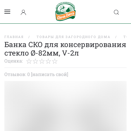
ГЛАВНАЯ
ТОВАРЫ ДЛЯ ЗАГОРОДНОГО ДОМА
ТО
Банка СКО для консервирования
стекло Ø-82мм, V-2л
Оценка:
Отзывов: 0
[написать свой]