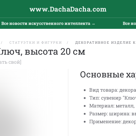
www.DachaDacha.com
се новости искусственного интеллекта →
Все нов
СТАТУЭТКИ И ФИГУРКИ
ДЕКОРАТИВНОЕ ИЗДЕЛИЕ К
люч, высота 20 см
ать свой]
Основные ха
Вид товара: декор
Тип: сувенир "Ключ
Материал: металл,
Размер: ширина: вы
Применение: декор